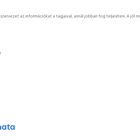
rvezet az információkat a tagjaival, annál jobban fog teljesíteni. A jó
s
mata