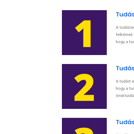
Tudá
A tudáster
felkérnek
hogy a tud
Tudás
A tudást e
hogy a tu
strukturál
Tudá