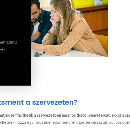
elt szintű
S-ek
sment a szervezeten?
tják és frissíthetik a szervezetben hasznosítható ismereteiket, akkor a 
érhetnek hozzá egy tudásmenedzsment rendszeren keresztül, pontos dönté