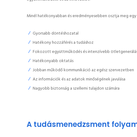
Minél hatékonyabban és eredményesebben osztja meg egy sze
Gyorsabb döntéshozatal
Hatékony hozzáférés a tudáshoz
Fokozott együttműködés és intenzívebb ötletgenerálá
Hatékonyabb oktatás
Jobban működő kommunikáció az egész szervezetben
Az információk és az adatok minőségének javulása
Nagyobb biztonság a szellemi tulajdon számára
A tudásmenedzsment folya