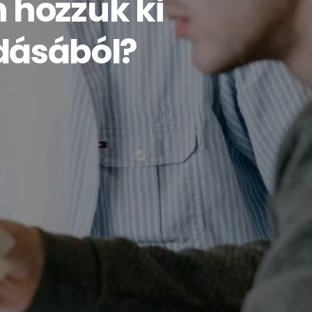
hozzuk ki
dásából?