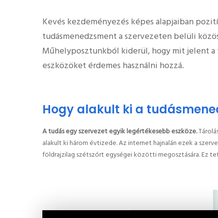
Kevés kezdeményezés képes alapjaiban pozitív
tudásmenedzsment a szervezeten belüli közös 
Műhelyposztunkból kiderül, hogy mit jelent a
eszközöket érdemes használni hozzá.
Hogy alakult ki a tudásmen
A tudás egy szervezet egyik legértékesebb eszköze.
Tárolá
alakult ki három évtizede. Az internet hajnalán ezek a sze
földrajzilag szétszórt egységei közötti megosztására. Ez 