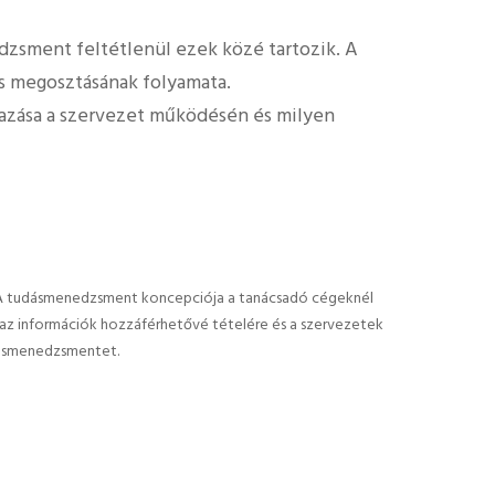
zsment feltétlenül ezek közé tartozik. A
s megosztásának folyamata.
mazása a szervezet működésén és milyen
a. A tudásmenedzsment koncepciója a tanácsadó cégeknél
t az információk hozzáférhetővé tételére és a szervezetek
udásmenedzsmentet.