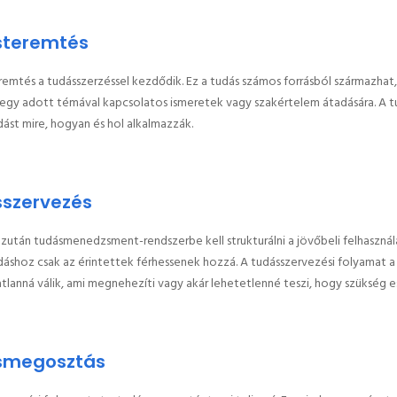
steremtés
emtés a tudásszerzéssel kezdődik. Ez a tudás számos forrásból származhat,
 egy adott témával kapcsolatos ismeretek vagy szakértelem átadására. A 
ást mire, hogyan és hol alkalmazzák.
szervezés
zután tudásmenedzsment-rendszerbe kell strukturálni a jövőbeli felhasznál
dáshoz csak az érintettek férhessenek hozzá. A tudásszervezési folyamat 
atlanná válik, ami megnehezíti vagy akár lehetetlenné teszi, hogy szükség e
smegosztás