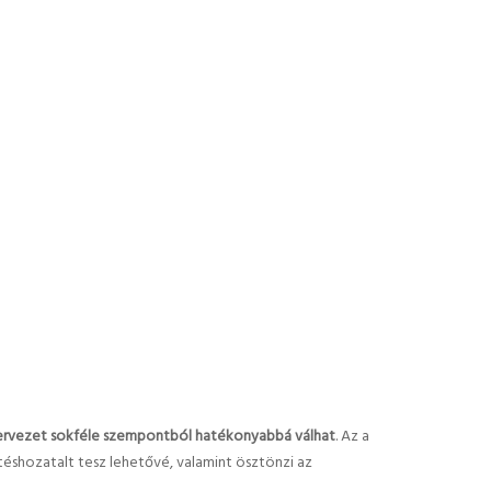
szervezet sokféle szempontból hatékonyabbá válhat
. Az a
shozatalt tesz lehetővé, valamint ösztönzi az