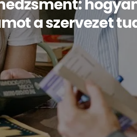
edzsment: hogyan 
ot a szervezet tu