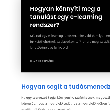
Hogyan könnyíti meg a
tanulást egy e-learning
rendszer?
Mit tud egy e-learning rendszer, mire való és milyen em
funkciói lehetnek az alapokon túl? Ismerd meg az LM
lehetőségeit és funkcióit!
OLVASS TOVÁBB!
Hogyan segít a tudásmenedz
Ha
egy szervezet tagjai könnyen hozzáférhetnek, megosztha
képesség, hogy a megfelelő tudáshoz a megfelelő időben f
együttműködést és az innovációt.