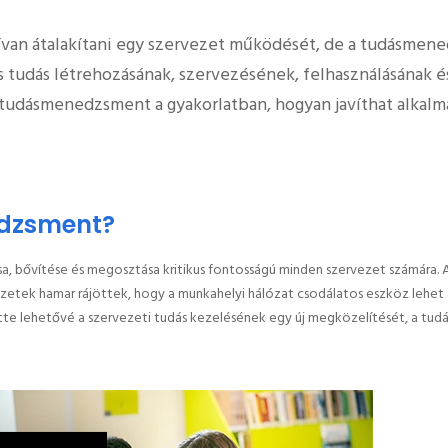
an átalakítani egy szervezet működését, de a tudásmened
tudás létrehozásának, szervezésének, felhasználásának é
 tudásmenedzsment a gyakorlatban, hogyan javíthat alkal
edzsment?
sa, bővítése és megosztása kritikus fontosságú minden szervezet számár
rvezetek hamar rájöttek, hogy a munkahelyi hálózat csodálatos eszköz lehe
tette lehetővé a szervezeti tudás kezelésének egy új megközelítését, a t