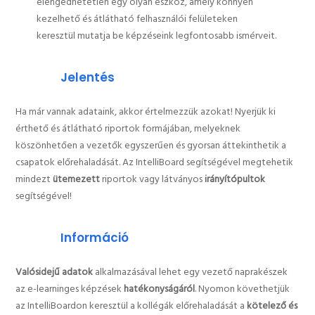
elengedhetetlen egy olyan eszköz, amely könnyen
kezelhető és átlátható felhasználói felületeken
keresztül mutatja be képzéseink legfontosabb ismérveit.
Jelentés
Ha már vannak adataink, akkor értelmezzük azokat! Nyerjük ki
érthető és átlátható riportok formájában, melyeknek
köszönhetően a vezetők egyszerűen és gyorsan áttekinthetik a
csapatok előrehaladását. Az IntelliBoard segítségével megtehetik
mindezt
ütemezett
riportok vagy látványos
irányítópultok
segítségével!
Információ
Valósidejű adatok
alkalmazásával lehet egy vezető naprakészek
az e-learninges képzések
hatékonyságáról
. Nyomon követhetjük
az IntelliBoardon keresztül a kollégák előrehaladását a
kötelező és