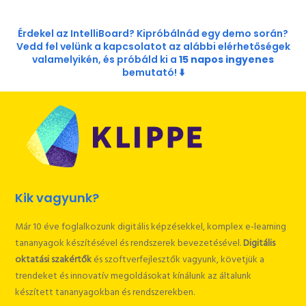
Érdekel az IntelliBoard? Kipróbálnád egy demo során?
Vedd fel velünk a kapcsolatot az alábbi elérhetőségek
valamelyikén, és próbáld ki a
15 napos ingyenes
bemutató! ⬇️
Kik vagyunk?
Már 10 éve foglalkozunk digitális képzésekkel, komplex e-learning
tananyagok készítésével és rendszerek bevezetésével.
Digitális
oktatási szakértők
és szoftverfejlesztők vagyunk, követjük a
trendeket és innovatív megoldásokat kínálunk az általunk
készített tananyagokban és rendszerekben.