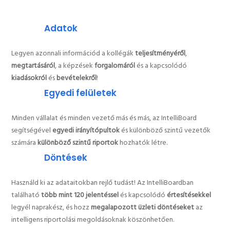
Adatok
Legyen azonnali információd a
kollégák
teljesítményéről
,
megtartásáról
, a képzések
forgalomáról
és a kapcsolódó
kiadásokról
és
bevételekről
!
Egyedi felületek
Minden vállalat és minden vezető más és más, az IntelliBoard
segítségével
egyedi irányítópultok
és különböző szintű vezetők
számára
különböző szintű riportok
hozhatók létre.
Döntések
Használd ki az adataitokban rejlő tudást! Az IntelliBoardban
található
több mint 120 jelentéssel
és kapcsolódó
értesítésekkel
legyél naprakész, és hozz
megalapozott üzleti döntéseket
az
intelligens riportolási megoldásoknak köszönhetően.