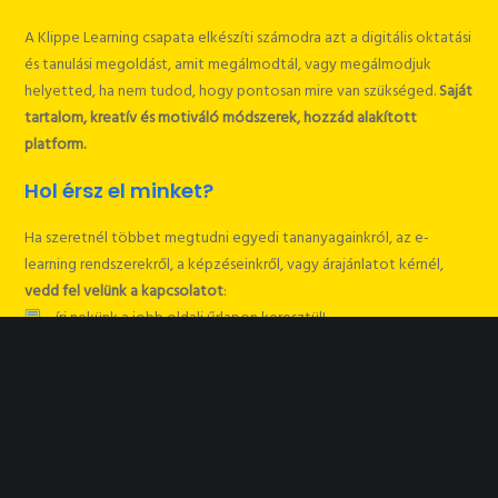
A Klippe Learning csapata elkészíti számodra azt a digitális oktatási
és tanulási megoldást, amit megálmodtál, vagy megálmodjuk
helyetted, ha nem tudod, hogy pontosan mire van szükséged.
Saját
tartalom, kreatív és motiváló módszerek, hozzád alakított
platform.
Hol érsz el minket?
Ha szeretnél többet megtudni egyedi tananyagainkról, az e-
learning rendszerekről, a képzéseinkről, vagy árajánlatot kérnél,
vedd fel velünk a kapcsolatot
:
írj nekünk a jobb oldali űrlapon keresztül!
vagy hívj fel minket:
+36 20 333 Mutasd!
vagy írj email-t:
Mutasd az email címet!
Név*