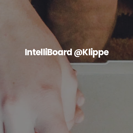
IntelliBoard @Klippe