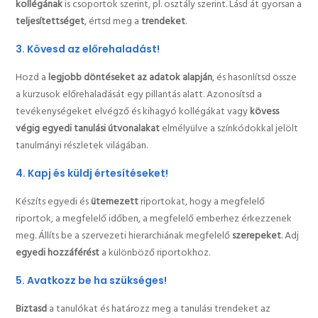
kollégának
is csoportok szerint, pl. osztály szerint. Lásd át gyorsan a
teljesítettséget
, értsd meg a
trendeket
.
3. Kövesd az előrehaladást!
Hozd a
legjobb döntéseket az adatok alapján
, és hasonlítsd össze
a kurzusok előrehaladását egy pillantás alatt. Azonosítsd a
tevékenységeket elvégző és kihagyó kollégákat vagy
kövess
végig egyedi tanulási útvonalakat
elmélyülve a színkódokkal jelölt
tanulmányi részletek világában.
4. Kapj és küldj értesítéseket!
Készíts egyedi és
ütemezett
riportokat, hogy a megfelelő
riportok, a megfelelő időben, a megfelelő emberhez érkezzenek
meg. Állíts be a szervezeti hierarchiának megfelelő
szerepeket
. Adj
egyedi hozzáférést
a különböző riportokhoz.
5. Avatkozz be ha szükséges!
Biztasd
a tanulókat és határozz meg a tanulási trendeket az