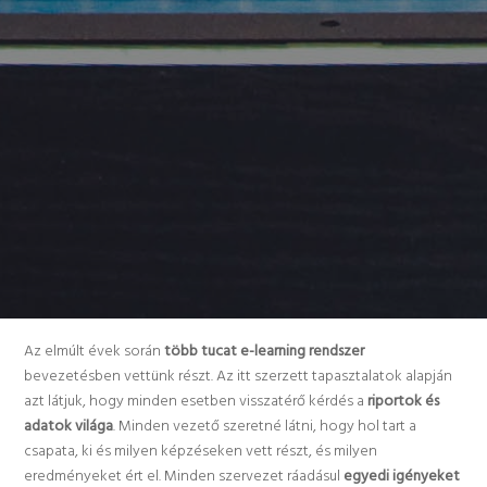
Az elmúlt évek során
több tucat e-learning rendszer
bevezetésben vettünk részt. Az itt szerzett tapasztalatok alapján
azt látjuk, hogy minden esetben visszatérő kérdés a
riportok és
adatok világa
. Minden vezető szeretné látni, hogy hol tart a
csapata, ki és milyen képzéseken vett részt, és milyen
eredményeket ért el. Minden szervezet ráadásul
egyedi igényeket