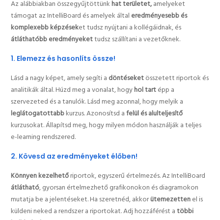
Az alábbiakban összegyűjtöttünk
hat területet,
amelyeket
támogat az IntelliBoard és amelyek által
eredményesebb és
komplexebb képzések
et tudsz nyújtani a kollégáidnak, és
átláthatóbb eredményeket
tudsz szállítani a vezetőknek.
1. Elemezz és hasonlíts össze!
Lásd a nagy képet, amely segíti a
döntéseket
összetett riportok és
analitikák által. Húzd meg a vonalat, hogy
hol tart
épp a
szervezeted és a tanulók. Lásd meg azonnal, hogy melyik a
leglátogatottabb
kurzus. Azonosítsd a
felül és alulteljesítő
kurzusokat. Állapítsd meg, hogy milyen módon használják a teljes
e-learning rendszered.
2. Kövesd az eredményeket élőben!
Könnyen kezelhető
riportok, egyszerű értelmezés. Az IntelliBoard
átlátható
, gyorsan értelmezhető grafikonokon és diagramokon
mutatja be a jelentéseket. Ha szeretnéd, akkor
ütemezetten
el is
küldeni neked a rendszer a riportokat. Adj hozzáférést a
többi