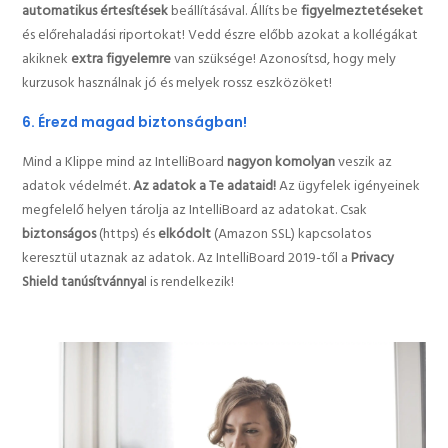
automatikus értesítések
beállításával. Állíts be
figyelmeztetéseket
és előrehaladási riportokat! Vedd észre előbb azokat a kollégákat
akiknek
extra figyelemre
van szüksége! Azonosítsd, hogy mely
kurzusok használnak jó és melyek rossz eszközöket!
6. Érezd magad biztonságban!
Mind a Klippe mind az IntelliBoard
nagyon komolyan
veszik az
adatok védelmét.
Az adatok a Te adataid!
Az ügyfelek igényeinek
megfelelő helyen tárolja az IntelliBoard az adatokat. Csak
biztonságos
(https) és
elkódolt
(Amazon SSL) kapcsolatos
keresztül utaznak az adatok. Az IntelliBoard 2019-től a
Privacy
Shield tanúsítvánnya
l is rendelkezik!