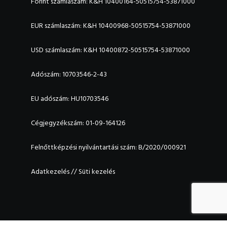
Forint számlaszám: K&H 10400164-50515754-53871000
EUR számlaszám: K&H 10400968-50515754-53871000
USD számlaszám: K&H 10400872-50515754-53871000
Adószám: 10703546-2-43
EU adószám: HU10703546
Cégjegyzékszám: 01-09-164126
Felnőttképzési nyilvántartási szám: B/2020/000921
Adatkezelés
//
Süti kezelés