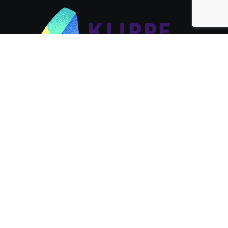
You can use payment cards (P-card) at Klippe!
Cookie hozzájárulás kezelése