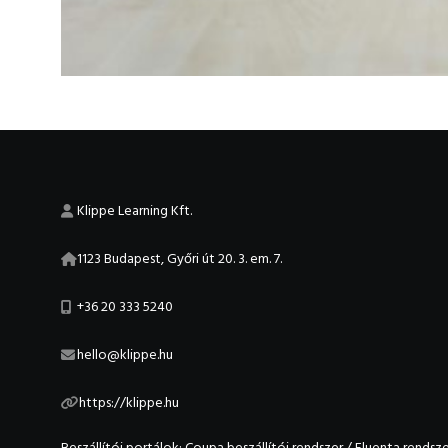
Klippe Learning Kft.
1123 Budapest, Győri út 20. 3. em. 7.
+36 20 333 5240
hello@klippe.hu
https://klippe.hu
Beszállítói portálok:
Coupa beszállítói rendszer
/
Fluenta rendsze