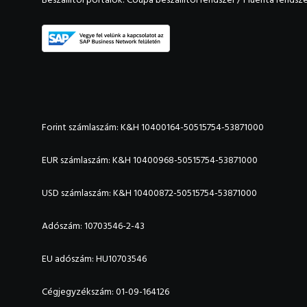
Forint számlaszám: K&H 10400164-50515754-53871000
EUR számlaszám: K&H 10400968-50515754-53871000
USD számlaszám: K&H 10400872-50515754-53871000
Adószám: 10703546-2-43
EU adószám: HU10703546
Cégjegyzékszám: 01-09-164126