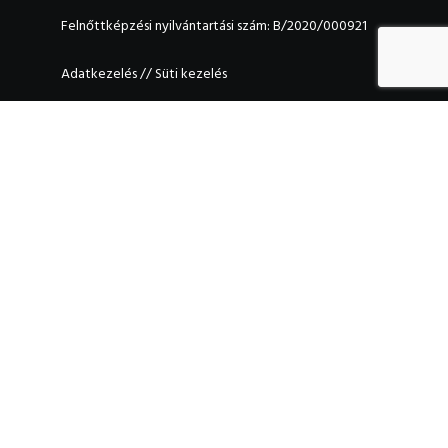
Felnőttképzési nyilvántartási szám: B/2020/000921
Adatkezelés
//
Süti kezelés